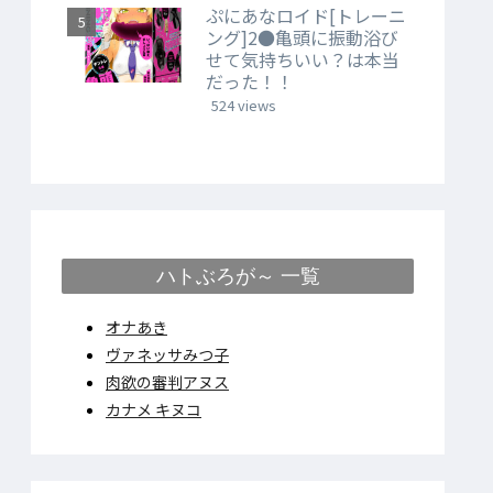
ぷにあなロイド[トレーニ
ング]2●亀頭に振動浴び
せて気持ちいい？は本当
だった！！
524 views
ハトぶろが～ 一覧
オナあき
ヴァネッサみつ子
肉欲の審判アヌス
カナメ キヌコ