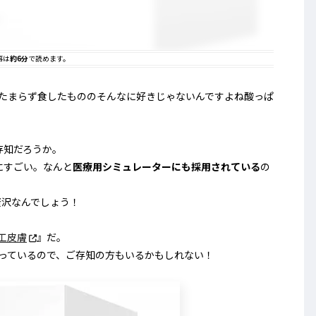
事は
約6分
で読めます。
年、たまらず食したもののそんなに好きじゃないんですよね酸っぱ
存知だろうか。
にすごい。なんと
医療用シミュレーターにも採用されている
の
贅沢なんでしょう！
人工皮膚
』だ。
ズっているので、ご存知の方もいるかもしれない！