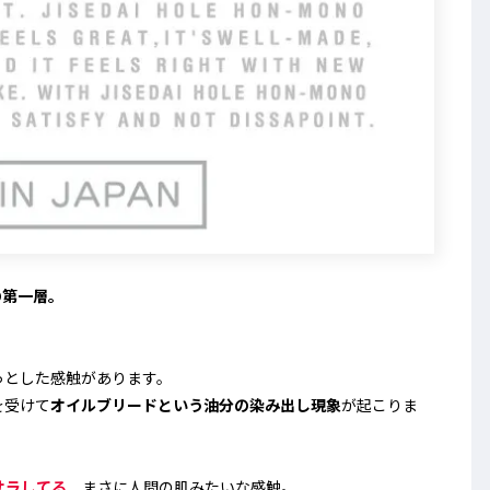
の第一層。
っとした感触があります。
を受けて
オイルブリードという油分の染み出し現象
が起こりま
サラしてる。
まさに人間の肌みたいな感触。