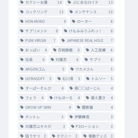
セクシー女優
14
ぷにあなロイド
13
コックリング
13
メンテナンス
10
HON-MONO
9
ローター
8
サプリメント
8
けもみみりふれっ！
8
PUNI VIRGIN
7
JAPANESE REAL HOLE
7
おっぱい
6
百戦錬磨
6
人工皮膚
6
伍長
6
対魔忍
6
サプリ
6
ARGONゴム
5
ワカメさん
5
ULTRASOFT
5
石川澪
5
トルソー
5
すーぱーぞんび
4
極◯◯ばーじん
4
フェラ
4
けもほーる
4
据え置き
4
GROW UP SKIN
4
膣断層
4
チントレ
3
伊藤舞雪
3
対魔忍ユキカゼ
3
P3ローション
3
吸うやつ
3
チクニー
3
電動グッズ
3