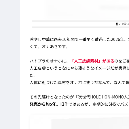
この記
冷やし中華に過去10年間で一番早く遭遇した2026
くて。オナあきです。
ハトプラのオナホに、
「人工皮膚素材」がある
のをご
人工皮膚というとなにやら凄そうなイメージだが実際
だ。
人体に近づけた素材をオナホに使うだなんて、なんて
その先駆けとなったのが『
次世代HOLE HON-MONO
発売から約5年。
旧作ではあるが、定期的にSNSでバ