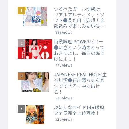
つるぺたガール研究所
リアルアルティメットソ
フト●見た目！妄想！全
部込みで楽しみたい決定
版。
999 views
百戦錬磨 POWERゼリー
●いざという時のとって
おきによし、毎日の底上
げによし！
776 views
JAPANESE REAL HOLE 生
石川澪●石川澪ちゃんと
生でできる！中に出せ
る！
529 views
ぷにあなロイド14⚫︎喉奥
フェラ完全上位互換！
528 views