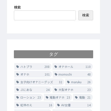
検索
検索
タグ
ハトプラ
208
オナホール
110
オナホ
101
momochi
48
女子向けオナニーグッズ
32
maruku
26
ぷにあな
24
大型オナホ
23
ローション
23
電動オナホ
23
電動
21
紅林のえ
16
AV女優
14