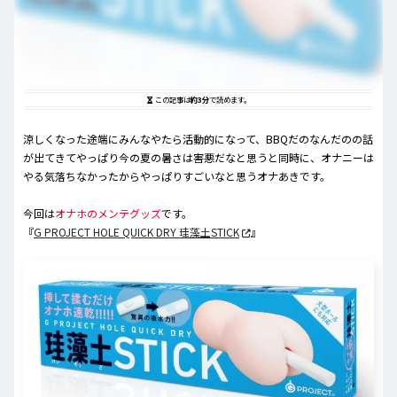
この記事は
約3分
で読めます。
涼しくなった途端にみんなやたら活動的になって、BBQだのなんだのの話
が出てきてやっぱり今の夏の暑さは害悪だなと思うと同時に、オナニーは
やる気落ちなかったからやっぱりすごいなと思うオナあきです。
今回は
オナホのメンテグッズ
です。
『
G PROJECT HOLE QUICK DRY 珪藻土STICK
』