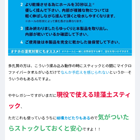
多孔質の方は、こういう揉み込み動作の時にスティックとの間にマイクロ
ファイバータオルがいるだけで
なんか手応えを感じられない
というか…そ
ういうのもあるんですよ。
現役で使える珪藻土スティ
ややレガシーですがいまだに
ック
、
気がついた
ただこれも使っているうちに
結構カビたりもある
ので
らストックしておくと安心
ですよ！！