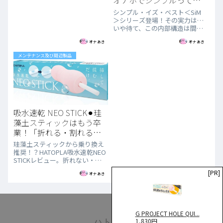
オナホでシンプルって大
丈夫か？
シンプル・イズ・ベスト＜SiM
＞シリーズ登場！その実力は…
いや待て、この内部構造は間違
いないやつなのでは？
オナあき
オナあき
メンテナンス及び周辺製品
吸水速乾 NEO STICK⚫︎珪
藻土スティックはもう卒
業！「折れる・割れる・
粉が出る」を全部解決し
珪藻土スティックから乗り換え
た新素材
推奨！？HATOPLA吸水速乾NEO
STICKレビュー。折れない・割
れない・粉塵なし、ポリエチレ
[PR]
オナあき
ン高分子繊維がスポーツウェア
の吸汗速乾と同じ原理で水分を
逃がす仕組みと使い方。据え置
き型対応の160mm設計。
G PROJECT HOLE QUI...
1,830円
ハトぶろ