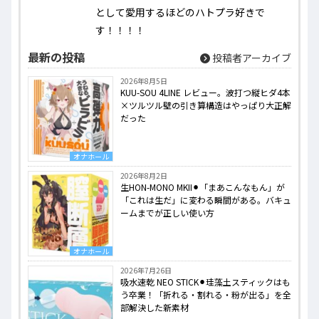
として愛用するほどのハトプラ好きで
す！！！！
最新の投稿
投稿者アーカイブ
2026年8月5日
KUU-SOU 4LINE レビュー。波打つ縦ヒダ4本
×ツルツル壁の引き算構造はやっぱり大正解
だった
オナホール
2026年8月2日
生HON-MONO MKII⚫︎「まあこんなもん」が
「これは生だ」に変わる瞬間がある。バキュ
ームまでが正しい使い方
オナホール
2026年7月26日
吸水速乾 NEO STICK⚫︎珪藻土スティックはも
う卒業！「折れる・割れる・粉が出る」を全
部解決した新素材