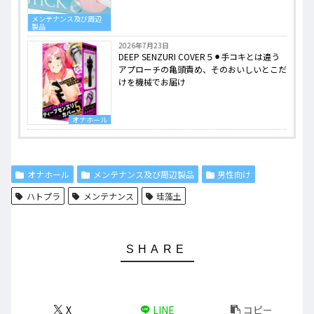
メンテナンス及び周辺
製品
2026年7月23日
DEEP SENZURI COVER５⚫︎手コキとは違う
アプローチの亀頭責め、そのおいしいとこだ
けを機械でお届け
オナホール
オナホール
メンテナンス及び周辺製品
男性向け
ハトプラ
メンテナンス
珪藻土
X
LINE
コピー