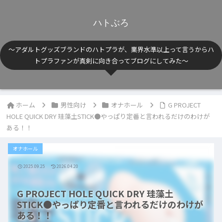
ハトぶろ
〜アダルトグッズブランドのハトプラが、業界水準以上って言うからハ
トプラファンが真剣に向き合ってブログにしてみた〜
ホーム
男性向け
オナホール
G PROJECT
HOLE QUICK DRY 珪藻土STICK●やっぱり定番と言われるだけのわけが
ある！！
オナホール
2025.09.25
2026.04.20
G PROJECT HOLE QUICK DRY 珪藻土
STICK●やっぱり定番と言われるだけのわけが
ある！！