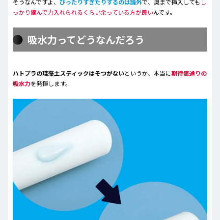
そうなんですよ、
ぴったりすぎたりするのは論外
で、奥まで挿入しても
し
っかり摘んで力入れられるくらい余っている方が良い
んです。
吸水力ってどうなんだろう
ハトプラの珪藻土スティックはそつがない
というか、本当に
期待値通りの
吸水力
を発揮します。