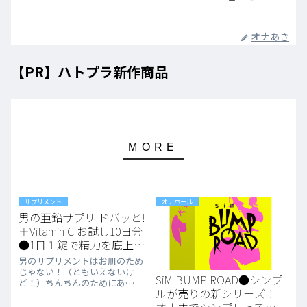
オナあき
【PR】ハトプラ新作商品
サプリメント
オナホール
男の亜鉛サプリ ドバッと!
＋Vitamin C お試し10日分
●1日１錠で精力を底上げ
だ！
男のサプリメントはお肌のため
じゃない！（ともいえないけ
SiM BUMP ROAD●シンプ
ど！）ちんちんのためにあ
ルが売りの新シリーズ！
る！！亜鉛たっぷりサプリをお
勧めさせてくれ！