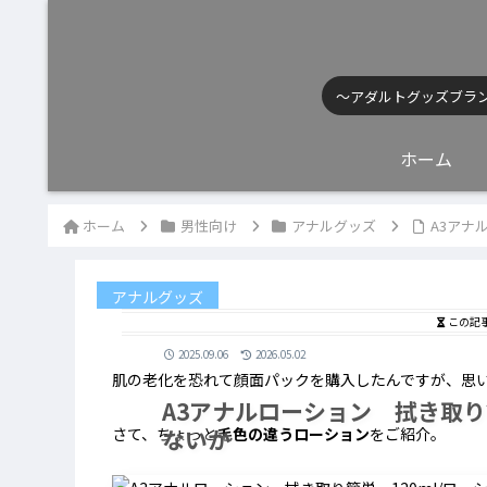
〜アダルトグッズブラ
ホーム
ホーム
男性向け
アナルグッズ
A3アナ
アナルグッズ
この記
2025.09.06
2026.05.02
肌の老化を恐れて顔面パックを購入したんですが、思
A3アナルローション 拭き取り
ないか
さて、ちょっと
毛色の違うローション
をご紹介。