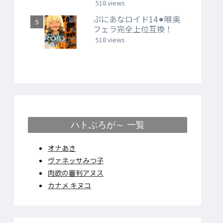
518 views
ぷにあなロイド14⚫︎喉奥
フェラ完全上位互換！
518 views
ハトぶろが～ 一覧
オナあき
ヴァネッサみつ子
肉欲の審判アヌス
カナメ キヌコ