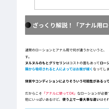
ざっくり解説！「アナル用ロ
通常のローションとアナル用で何が違うかというと、
す。
ヌルヌルのもとグリセリン
はコストの面もあって
ロー
腸から吸収されると人によってはお腹が緩く
なってし
体質やコンディションによりそういう可能性があるっ
だからこそ
「アナルに使ってOK」
なローションが必要
他にいっぱいあるけど、
使う上で一番大事な違い
はそ