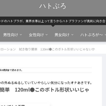
ハトぶろ
ンドのハトプラが、業界水準以上って言うからハトプラファンが真剣に向き合
男性向け
女性向け
男女向け
ハトぶろが～
ルローション 拭き取り簡単 120ml●このボトル形状いいじゃないか
事は
約3分
で読めます。
いの外ぬるぬるしていていやらしい気分になったオナあきです。
簡単 120ml●このボトル形状いいじゃ