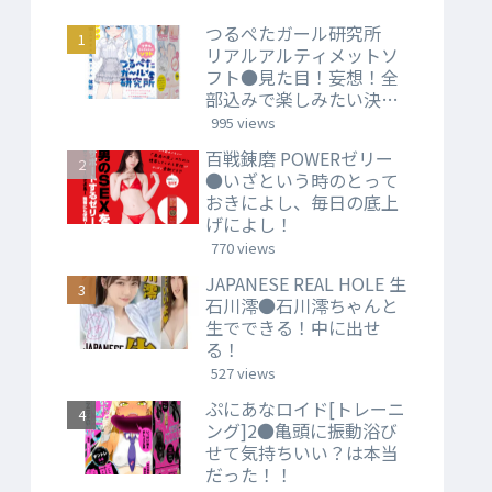
つるぺたガール研究所
リアルアルティメットソ
フト●見た目！妄想！全
部込みで楽しみたい決定
版。
995 views
百戦錬磨 POWERゼリー
●いざという時のとって
おきによし、毎日の底上
げによし！
770 views
JAPANESE REAL HOLE 生
石川澪●石川澪ちゃんと
生でできる！中に出せ
る！
527 views
ぷにあなロイド[トレーニ
ング]2●亀頭に振動浴び
せて気持ちいい？は本当
だった！！