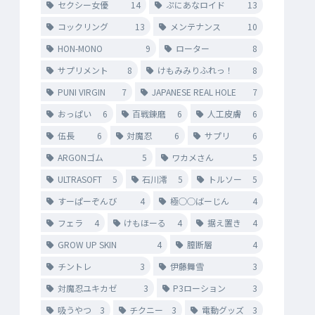
セクシー女優
14
ぷにあなロイド
13
コックリング
13
メンテナンス
10
HON-MONO
9
ローター
8
サプリメント
8
けもみみりふれっ！
8
PUNI VIRGIN
7
JAPANESE REAL HOLE
7
おっぱい
6
百戦錬磨
6
人工皮膚
6
伍長
6
対魔忍
6
サプリ
6
ARGONゴム
5
ワカメさん
5
ULTRASOFT
5
石川澪
5
トルソー
5
すーぱーぞんび
4
極◯◯ばーじん
4
フェラ
4
けもほーる
4
据え置き
4
GROW UP SKIN
4
膣断層
4
チントレ
3
伊藤舞雪
3
対魔忍ユキカゼ
3
P3ローション
3
吸うやつ
3
チクニー
3
電動グッズ
3