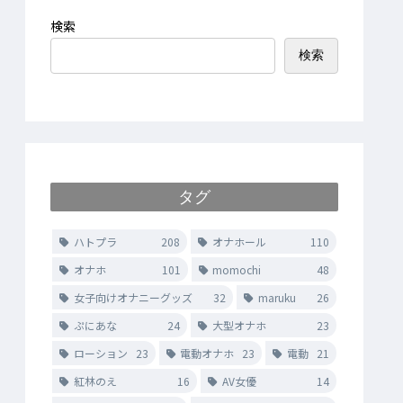
検索
検索
タグ
ハトプラ
208
オナホール
110
オナホ
101
momochi
48
女子向けオナニーグッズ
32
maruku
26
ぷにあな
24
大型オナホ
23
ローション
23
電動オナホ
23
電動
21
紅林のえ
16
AV女優
14